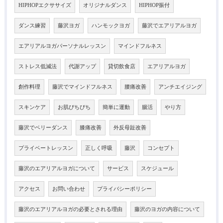
HIPHOPエクササイズ
オリジナルダンス
HIPHOP振付
ダンス練習
藤沢ヨガ
ハンモックヨガ
藤沢でエアリアルヨガ
エアリアルヨガパーソナルレッスン
マインドフルネス
ストレス低減法
代謝アップ
貸切飲食店
エアリアルヨガ
創作料理
藤沢でマインドフルネス
腰痛改善
アンチエイジング
スキンケア
お肌ぴちぴち
簡単に運動
腸活
やり方
藤沢でベリーダンス
膝痛改善
外反母趾改善
プライベートレッスン
正しく呼吸
藤沢
コンセプト
藤沢のエアリアルヨガについて
サービス
スケジュール
アクセス
お問い合わせ
プライバシーポリシー
藤沢のエアリアルヨガの必要とされる理由
藤沢のヨガの内容について