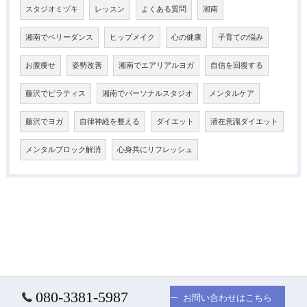
スタジオミヅキ
レッスン
よくある質問
湘南
湘南でベリーダンス
ヒップメイク
心の健康
子育ての悩み
お腹痩せ
姿勢改善
湘南でエアリアルヨガ
自信を回復する
藤沢でピラティス
湘南でパーソナルスタジオ
メンタルケア
藤沢でヨガ
自律神経を整える
ダイエット
潜在意識ダイエット
メンタルブロック解消
心身共にリフレッシュ
080-3381-5987
お問い合わせはこちら