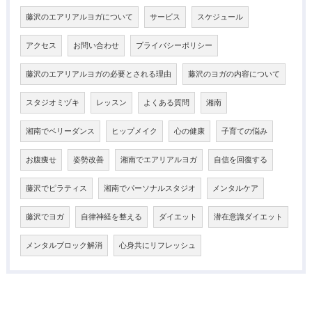
藤沢のエアリアルヨガについて
サービス
スケジュール
アクセス
お問い合わせ
プライバシーポリシー
藤沢のエアリアルヨガの必要とされる理由
藤沢のヨガの内容について
スタジオミヅキ
レッスン
よくある質問
湘南
湘南でベリーダンス
ヒップメイク
心の健康
子育ての悩み
お腹痩せ
姿勢改善
湘南でエアリアルヨガ
自信を回復する
藤沢でピラティス
湘南でパーソナルスタジオ
メンタルケア
藤沢でヨガ
自律神経を整える
ダイエット
潜在意識ダイエット
メンタルブロック解消
心身共にリフレッシュ