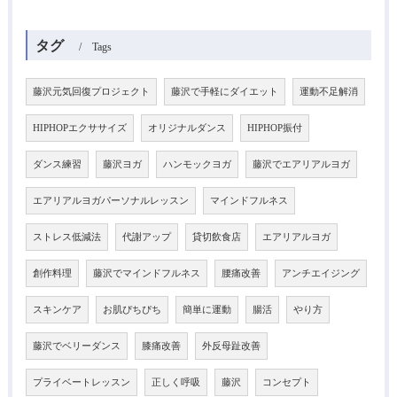
タグ
Tags
藤沢元気回復プロジェクト
藤沢で手軽にダイエット
運動不足解消
HIPHOPエクササイズ
オリジナルダンス
HIPHOP振付
ダンス練習
藤沢ヨガ
ハンモックヨガ
藤沢でエアリアルヨガ
エアリアルヨガパーソナルレッスン
マインドフルネス
ストレス低減法
代謝アップ
貸切飲食店
エアリアルヨガ
創作料理
藤沢でマインドフルネス
腰痛改善
アンチエイジング
スキンケア
お肌ぴちぴち
簡単に運動
腸活
やり方
藤沢でベリーダンス
膝痛改善
外反母趾改善
プライベートレッスン
正しく呼吸
藤沢
コンセプト