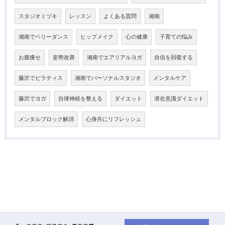
スタジオミヅキ
レッスン
よくある質問
湘南
湘南でベリーダンス
ヒップメイク
心の健康
子育ての悩み
お腹痩せ
姿勢改善
湘南でエアリアルヨガ
自信を回復する
藤沢でピラティス
湘南でパーソナルスタジオ
メンタルケア
藤沢でヨガ
自律神経を整える
ダイエット
潜在意識ダイエット
メンタルブロック解消
心身共にリフレッシュ