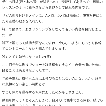
子供の目線(鏡と私の背中が移るもの）で録画してあるので、日頃の
レッスンのように鏡を見ながら真似をして踊れる内容です。
サビの振り付けをメインに、Aメロ、Bメロは簡単に、左右対称にし
たり基礎の動きを入れたり、
靴下で踊れて、あまりジャンプをしなくてもいい内容を目指しまし
た…が
靴下で踊るって結構大変なんですね。滑らないようにしっかり体幹
でコントロールしないと転んでしまいます。
私もとても勉強になりました(笑)
ここ何年かは現役でショーを踊る機会も少なく、自分自身のために
踊ることはあまりなかったです。
年齢を重ね、技術もこれ以上伸びることはないのかな、とか、身体
に負担のない楽しい範囲とか
すこし体力を温存する傾向にあったのかもしれません。
動画を撮ろう！と考えたときに、自分1人で集中できる内容、続けら
れる内容、みんなに見てもらいたいこと