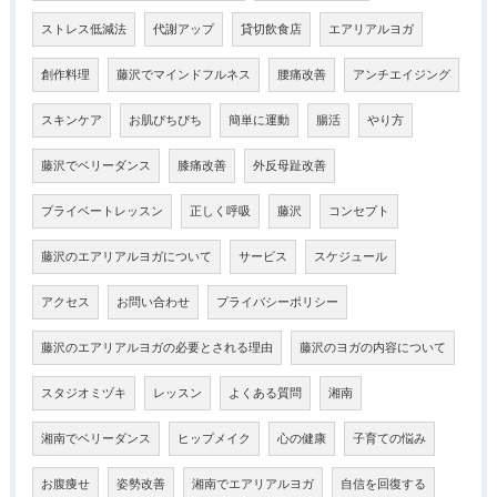
ストレス低減法
代謝アップ
貸切飲食店
エアリアルヨガ
創作料理
藤沢でマインドフルネス
腰痛改善
アンチエイジング
スキンケア
お肌ぴちぴち
簡単に運動
腸活
やり方
藤沢でベリーダンス
膝痛改善
外反母趾改善
プライベートレッスン
正しく呼吸
藤沢
コンセプト
藤沢のエアリアルヨガについて
サービス
スケジュール
アクセス
お問い合わせ
プライバシーポリシー
藤沢のエアリアルヨガの必要とされる理由
藤沢のヨガの内容について
スタジオミヅキ
レッスン
よくある質問
湘南
湘南でベリーダンス
ヒップメイク
心の健康
子育ての悩み
お腹痩せ
姿勢改善
湘南でエアリアルヨガ
自信を回復する