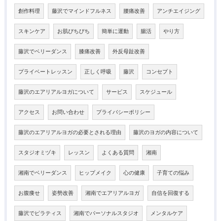
創作料理
藤沢でマインドフルネス
腰痛改善
アンチエイジング
スキンケア
お肌ぴちぴち
簡単に運動
腸活
やり方
藤沢でベリーダンス
膝痛改善
外反母趾改善
プライベートレッスン
正しく呼吸
藤沢
コンセプト
藤沢のエアリアルヨガについて
サービス
スケジュール
アクセス
お問い合わせ
プライバシーポリシー
藤沢のエアリアルヨガの必要とされる理由
藤沢のヨガの内容について
スタジオミヅキ
レッスン
よくある質問
湘南
湘南でベリーダンス
ヒップメイク
心の健康
子育ての悩み
お腹痩せ
姿勢改善
湘南でエアリアルヨガ
自信を回復する
藤沢でピラティス
湘南でパーソナルスタジオ
メンタルケア