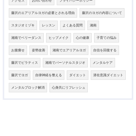
アクセス
お問い合わせ
プライバシーポリシー
藤沢のエアリアルヨガの必要とされる理由
藤沢のヨガの内容について
スタジオミヅキ
レッスン
よくある質問
湘南
湘南でベリーダンス
ヒップメイク
心の健康
子育ての悩み
お腹痩せ
姿勢改善
湘南でエアリアルヨガ
自信を回復する
藤沢でピラティス
湘南でパーソナルスタジオ
メンタルケア
藤沢でヨガ
自律神経を整える
ダイエット
潜在意識ダイエット
メンタルブロック解消
心身共にリフレッシュ