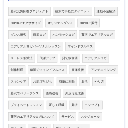
藤沢元気回復プロジェクト
藤沢で手軽にダイエット
運動不足解消
HIPHOPエクササイズ
オリジナルダンス
HIPHOP振付
ダンス練習
藤沢ヨガ
ハンモックヨガ
藤沢でエアリアルヨガ
エアリアルヨガパーソナルレッスン
マインドフルネス
ストレス低減法
代謝アップ
貸切飲食店
エアリアルヨガ
創作料理
藤沢でマインドフルネス
腰痛改善
アンチエイジング
スキンケア
お肌ぴちぴち
簡単に運動
腸活
やり方
藤沢でベリーダンス
膝痛改善
外反母趾改善
プライベートレッスン
正しく呼吸
藤沢
コンセプト
藤沢のエアリアルヨガについて
サービス
スケジュール