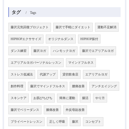
タグ
Tags
藤沢元気回復プロジェクト
藤沢で手軽にダイエット
運動不足解消
HIPHOPエクササイズ
オリジナルダンス
HIPHOP振付
ダンス練習
藤沢ヨガ
ハンモックヨガ
藤沢でエアリアルヨガ
エアリアルヨガパーソナルレッスン
マインドフルネス
ストレス低減法
代謝アップ
貸切飲食店
エアリアルヨガ
創作料理
藤沢でマインドフルネス
腰痛改善
アンチエイジング
スキンケア
お肌ぴちぴち
簡単に運動
腸活
やり方
藤沢でベリーダンス
膝痛改善
外反母趾改善
プライベートレッスン
正しく呼吸
藤沢
コンセプト