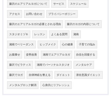
藤沢のエアリアルヨガについて
サービス
スケジュール
アクセス
お問い合わせ
プライバシーポリシー
藤沢のエアリアルヨガの必要とされる理由
藤沢のヨガの内容について
スタジオミヅキ
レッスン
よくある質問
湘南
湘南でベリーダンス
ヒップメイク
心の健康
子育ての悩み
お腹痩せ
姿勢改善
湘南でエアリアルヨガ
自信を回復する
藤沢でピラティス
湘南でパーソナルスタジオ
メンタルケア
藤沢でヨガ
自律神経を整える
ダイエット
潜在意識ダイエット
メンタルブロック解消
心身共にリフレッシュ