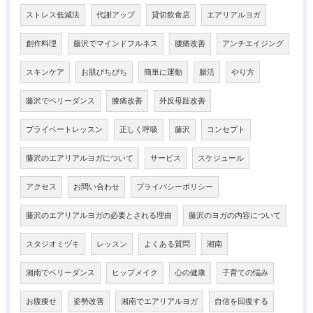
ストレス低減法
代謝アップ
貸切飲食店
エアリアルヨガ
創作料理
藤沢でマインドフルネス
腰痛改善
アンチエイジング
スキンケア
お肌ぴちぴち
簡単に運動
腸活
やり方
藤沢でベリーダンス
膝痛改善
外反母趾改善
プライベートレッスン
正しく呼吸
藤沢
コンセプト
藤沢のエアリアルヨガについて
サービス
スケジュール
アクセス
お問い合わせ
プライバシーポリシー
藤沢のエアリアルヨガの必要とされる理由
藤沢のヨガの内容について
スタジオミヅキ
レッスン
よくある質問
湘南
湘南でベリーダンス
ヒップメイク
心の健康
子育ての悩み
お腹痩せ
姿勢改善
湘南でエアリアルヨガ
自信を回復する