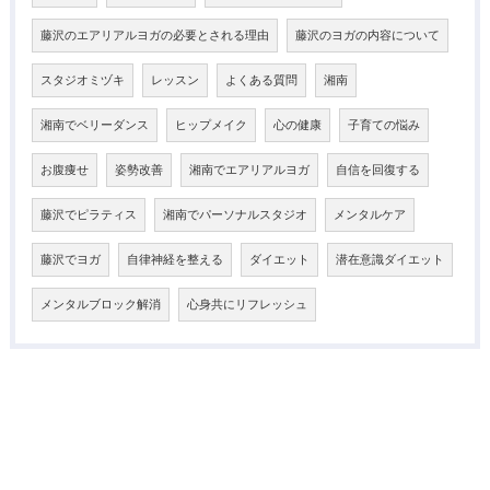
藤沢のエアリアルヨガの必要とされる理由
藤沢のヨガの内容について
スタジオミヅキ
レッスン
よくある質問
湘南
湘南でベリーダンス
ヒップメイク
心の健康
子育ての悩み
お腹痩せ
姿勢改善
湘南でエアリアルヨガ
自信を回復する
藤沢でピラティス
湘南でパーソナルスタジオ
メンタルケア
藤沢でヨガ
自律神経を整える
ダイエット
潜在意識ダイエット
メンタルブロック解消
心身共にリフレッシュ