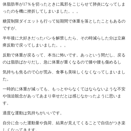
体脂肪率が17％を切ったときに風邪をこじらせて肺炎になってしま
ったのを機に挫折してしまいました。。。
糖質制限ダイエットも行って短期間で体重を落としたこともあるの
ですが、
半年後に大好きだったパンを解禁したら、その時減らした分は立麻
痺反動で戻ってしまいました。。。
反動で体重が戻るって、本当に怖いです。あっという間だし、戻る
のは脂肪ばかりだし、急に体重が重くなるので膝や腰も傷めるし
気持ちも焦るので心が荒み、食事も美味しくなくなってしまいまし
た。
一時的に体重が減っても、もっとやらなくてはならないような不安
や強迫観念があってあまり幸せだとは感じなかったように思いま
す。
適度な運動は気持ちがいいです。
自分に合った運動量や負荷、結果が見えてくることで自信がつき楽
しくなってきます。