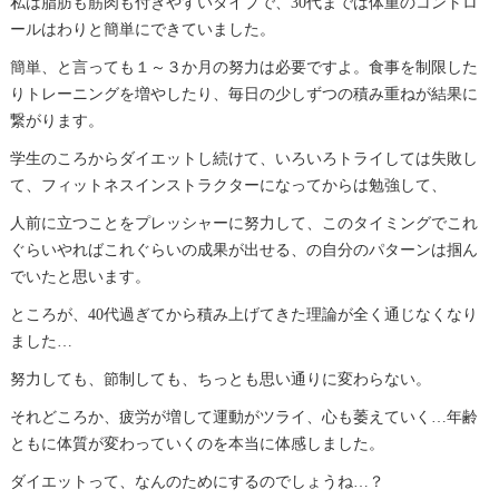
私は脂肪も筋肉も付きやすいタイプで、30代までは体重のコントロ
ールはわりと簡単にできていました。
簡単、と言っても１～３か月の努力は必要ですよ。食事を制限した
りトレーニングを増やしたり、毎日の少しずつの積み重ねが結果に
繋がります。
学生のころからダイエットし続けて、いろいろトライしては失敗し
て、フィットネスインストラクターになってからは勉強して、
人前に立つことをプレッシャーに努力して、このタイミングでこれ
ぐらいやればこれぐらいの成果が出せる、の自分のパターンは掴ん
でいたと思います。
ところが、40代過ぎてから積み上げてきた理論が全く通じなくなり
ました…
努力しても、節制しても、ちっとも思い通りに変わらない。
それどころか、疲労が増して運動がツライ、心も萎えていく…年齢
ともに体質が変わっていくのを本当に体感しました。
ダイエットって、なんのためにするのでしょうね…？