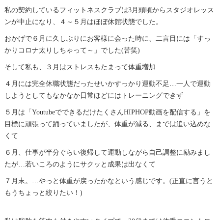
私の契約しているフィットネスクラブは3月頭頃からスタジオレッス
ンが中止になり、４～５月はほぼ休館状態でした。
おかげで６月に久しぶりにお客様に会った時に、二言目には「すっ
かりコロナ太りしちゃって～」でした(苦笑)
そして私も、３月はストレスもたまって体重増加
４月には完全休職状態だったせいかすっかり運動不足…一人で運動
しようとしてもなかなか日常ほどにはトレーニングできず
５月は「YoutubeでできるだけたくさんHIPHOP動画を配信する」を
目標に頑張って踊っていましたが、体重が減る、までは追い込めな
くて
６月、仕事が半分ぐらい復帰して運動しながら自己調整に励みまし
たが…若いころのようにサクッと成果は出なくて
７月末。…やっと体重が戻ったかなという感じです。(正直に言うと
もうちょっと絞りたい！)