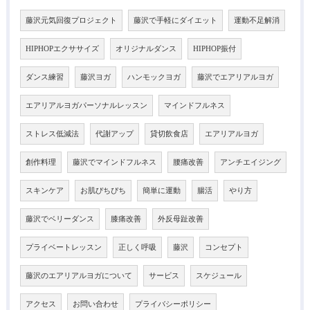
藤沢元気回復プロジェクト
藤沢で手軽にダイエット
運動不足解消
HIPHOPエクササイズ
オリジナルダンス
HIPHOP振付
ダンス練習
藤沢ヨガ
ハンモックヨガ
藤沢でエアリアルヨガ
エアリアルヨガパーソナルレッスン
マインドフルネス
ストレス低減法
代謝アップ
貸切飲食店
エアリアルヨガ
創作料理
藤沢でマインドフルネス
腰痛改善
アンチエイジング
スキンケア
お肌ぴちぴち
簡単に運動
腸活
やり方
藤沢でベリーダンス
膝痛改善
外反母趾改善
プライベートレッスン
正しく呼吸
藤沢
コンセプト
藤沢のエアリアルヨガについて
サービス
スケジュール
アクセス
お問い合わせ
プライバシーポリシー